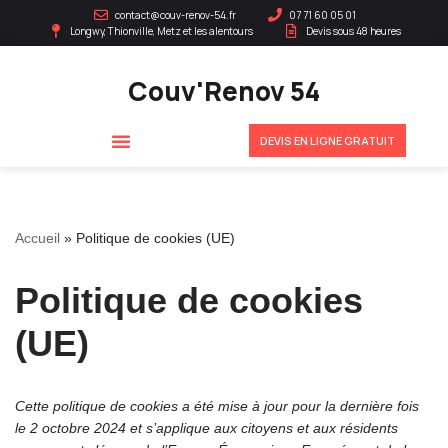
contact@couv-renov-54.fr
07 71 60 05 01
Longwy, Thionville, Metz et les alentours
Devis sous 48 heures
Aller
au
Couv'Renov 54
contenu
DEVIS EN LIGNE GRATUIT
Accueil
»
Politique de cookies (UE)
Politique de cookies
(UE)
Cette politique de cookies a été mise à jour pour la dernière fois
le 2 octobre 2024 et s’applique aux citoyens et aux résidents